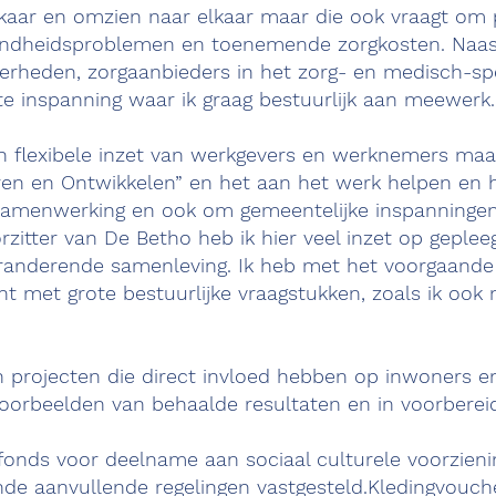
lkaar en omzien naar elkaar maar die ook vraagt om p
ndheidsproblemen en toenemende zorgkosten. Naast 
erheden, zorgaanbieders in het zorg- en medisch-spe
te inspanning waar ik graag bestuurlijk aan meewerk.
en flexibele inzet van werkgevers en werknemers ma
eren en Ontwikkelen” en het aan het werk helpen en
samenwerking en ook om gemeentelijke inspanningen.
zitter van De Betho heb ik hier veel inzet op geplee
veranderende samenleving. Ik heb met het voorgaande
ent met grote bestuurlijke vraagstukken, zoals ik o
n projecten die direct invloed hebben op inwoners e
oorbeelden van behaalde resultaten en in voorbereid
iefonds voor deelname aan sociaal culturele voorzi
nde aanvullende regelingen vastgesteld.Kledingvoucher