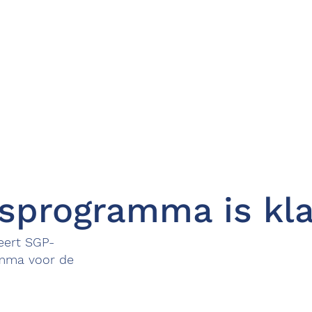
gsprogramma is kl
eert SGP-
amma voor de