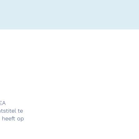
EA
stitel te
d heeft op