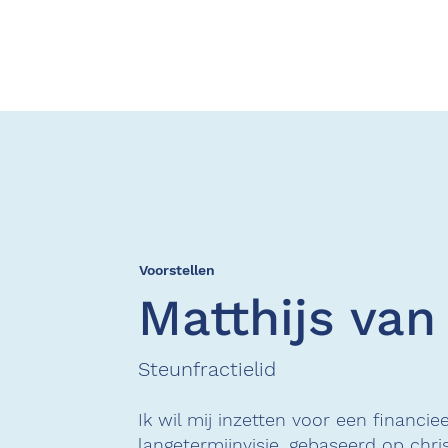
Voorstellen
Matthijs van
Steunfractielid
Ik wil mij inzetten voor een financi
langetermijnvisie, gebaseerd op chr