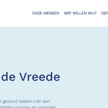
ONZE MENSEN
WAT WILLEN WIJ?
DE
 de Vreede
eel gezond beleid met een
istelijke normen en waarden.