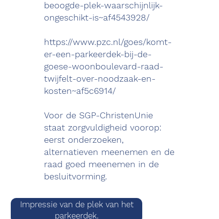
beoogde-plek-waarschijnlijk-
ongeschikt-is~af4543928/
https://www.pzc.nl/goes/komt-
er-een-parkeerdek-bij-de-
goese-woonboulevard-raad-
twijfelt-over-noodzaak-en-
kosten~af5c6914/
Voor de SGP-ChristenUnie
staat zorgvuldigheid voorop:
eerst onderzoeken,
alternatieven meenemen en de
raad goed meenemen in de
besluitvorming.
Impressie van de plek van het
parkeerdek.